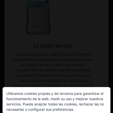
LE SODA WATER
La deliciosa agua de soda de London Essence,
perfectamente carbonatada y equilibrada, posee
un acabado limpio y fresco que potencia
cualquier licor de calidad superior. Esta bebida
para mezclar filtrada con carbón, no una, sino
tres veces para minimizar las variaciones
minerales a menudo presentes en otras aguas de
soda, posee un perfil de sabor suave y
Utilizamos cookies propias y de terceros para garantizar el
consistente.
funcionamiento de la web, medir su uso y mejorar nuestros
servicios. Puede aceptar todas las cookies, rechazar las no
necesarias o configurar sus preferencias.