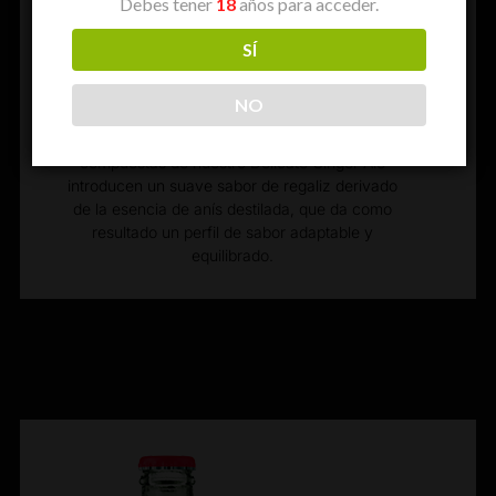
Debes tener
18
años para acceder.
Delicate Ginger Ale de The London Essence
Company. Con un acabado dulcemente
SÍ
burbujeante y un toque de caramelo natural que
le aporta un agradable color miel, este aperitivo
NO
es igual de delicioso solo o combinado con un
licor premium. Las capas ingeniosamente
compuestas de nuestro Delicate Ginger Ale
introducen un suave sabor de regaliz derivado
de la esencia de anís destilada, que da como
resultado un perfil de sabor adaptable y
equilibrado.